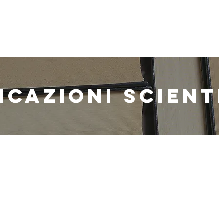
ne
Cosa studiamo
Progetti
Contatti
Blog
Bandi 
ICAZIONI SCIENT